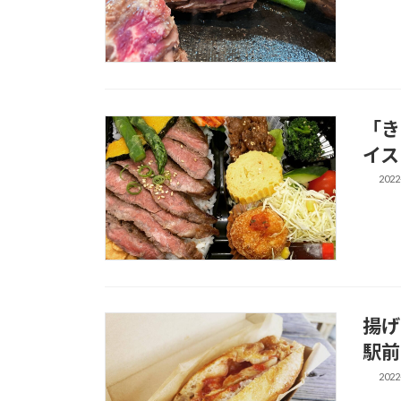
「き
イス
2022
揚げ
駅前
2022