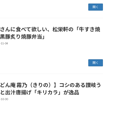
開く
さんに食べて欲しい、松栄軒の「牛すき焼
黒豚炙り焼豚弁当」
-11-04
開く
どん庵 霧乃（きりの）】コシのある讃岐う
と出汁唐揚げ「キリカラ」が逸品
-10-30