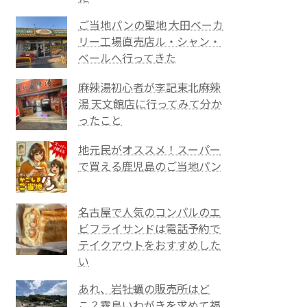
ご当地パンの聖地 大田ベーカ
リー工場直売店ル・シャン・
ベールへ行ってきた
麻辣湯初心者が李記東北麻辣
湯 天文館店に行ってみて分か
ったこと
地元民がオススメ！スーパー
で買える鹿児島のご当地パン
名古屋で人気のコンパルのエ
ビフライサンドは電話予約で
テイクアウトをおすすめした
い
あれ、岩牡蠣の販売所はど
こ？霧島いわがきを求めて福