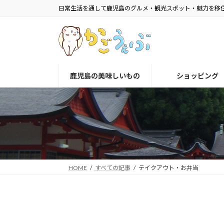
コ
ナ
日常生活を通して鹿児島のグルメ・観光スポット・魅力を移
ン
ビ
テ
ゲ
ン
ー
ツ
シ
へ
ョ
鹿児島の美味しいもの
ショッピング
ス
ン
キ
に
ッ
移
プ
動
HOME
すべての記事
テイクアウト・お弁当