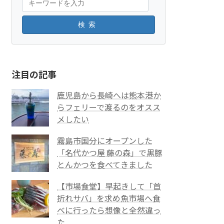
検索
注目の記事
鹿児島から長崎へは熊本港か
らフェリーで渡るのをオスス
メしたい
霧島市国分にオープンした
「名代かつ屋 藤の森」で黒豚
とんかつを食べてきました
【市場食堂】早起きして「首
折れサバ」を求め魚市場へ食
べに行ったら想像と全然違っ
た