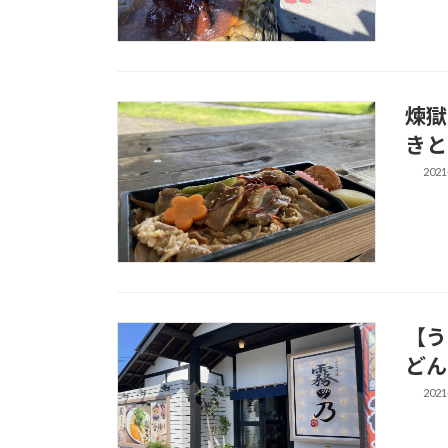
煉獄
きと
2021
【う
どん
2021