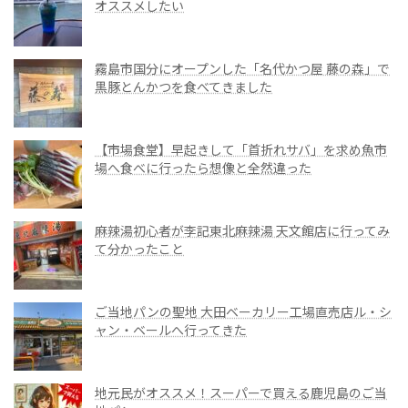
オススメしたい
霧島市国分にオープンした「名代かつ屋 藤の森」で
黒豚とんかつを食べてきました
【市場食堂】早起きして「首折れサバ」を求め魚市
場へ食べに行ったら想像と全然違った
麻辣湯初心者が李記東北麻辣湯 天文館店に行ってみ
て分かったこと
ご当地パンの聖地 大田ベーカリー工場直売店ル・シ
ャン・ベールへ行ってきた
地元民がオススメ！スーパーで買える鹿児島のご当