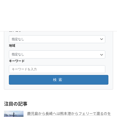
投
1
2
…
7
»
固
固
固
定
定
定
稿
ペ
ペ
ペ
ー
ー
ー
の
カテゴリー
ジ
ジ
ジ
ペ
ー
地域
ジ
キーワード
送
り
検索
注目の記事
鹿児島から長崎へは熊本港からフェリーで渡るのを