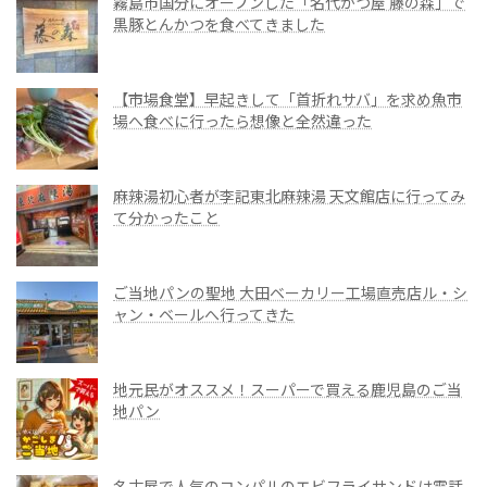
霧島市国分にオープンした「名代かつ屋 藤の森」で
黒豚とんかつを食べてきました
【市場食堂】早起きして「首折れサバ」を求め魚市
場へ食べに行ったら想像と全然違った
麻辣湯初心者が李記東北麻辣湯 天文館店に行ってみ
て分かったこと
ご当地パンの聖地 大田ベーカリー工場直売店ル・シ
ャン・ベールへ行ってきた
地元民がオススメ！スーパーで買える鹿児島のご当
地パン
名古屋で人気のコンパルのエビフライサンドは電話