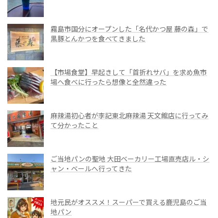
霧島市国分にオープンした「名代かつ屋 藤の森」で
黒豚とんかつを食べてきました
【市場食堂】早起きして「首折れサバ」を求め魚市
場へ食べに行ったら想像と全然違った
麻辣湯初心者が李記東北麻辣湯 天文館店に行ってみ
て分かったこと
ご当地パンの聖地 大田ベーカリー工場直売店ル・シ
ャン・ベールへ行ってきた
地元民がオススメ！スーパーで買える鹿児島のご当
地パン