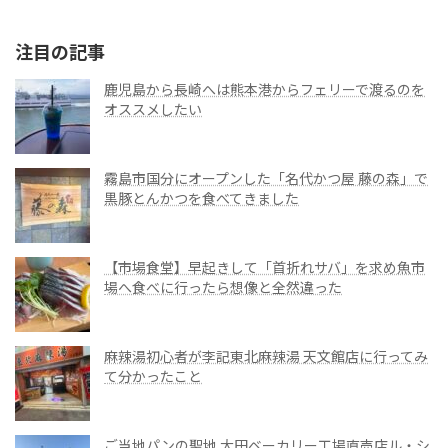
注目の記事
鹿児島から長崎へは熊本港からフェリーで渡るのを
オススメしたい
霧島市国分にオープンした「名代かつ屋 藤の森」で
黒豚とんかつを食べてきました
【市場食堂】早起きして「首折れサバ」を求め魚市
場へ食べに行ったら想像と全然違った
麻辣湯初心者が李記東北麻辣湯 天文館店に行ってみ
て分かったこと
ご当地パンの聖地 大田ベーカリー工場直売店ル・シ