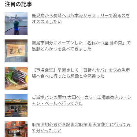
注目の記事
鹿児島から長崎へは熊本港からフェリーで渡るのを
オススメしたい
霧島市国分にオープンした「名代かつ屋 藤の森」で
黒豚とんかつを食べてきました
【市場食堂】早起きして「首折れサバ」を求め魚市
場へ食べに行ったら想像と全然違った
ご当地パンの聖地 大田ベーカリー工場直売店ル・シ
ャン・ベールへ行ってきた
麻辣湯初心者が李記東北麻辣湯 天文館店に行ってみ
て分かったこと