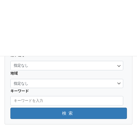
【焼肉しちりんや】壷漬けカルビやホルモンも旨いが熊本県産「桜ユッケ」が逸品！
2017-08-03
カテゴリー
地域
キーワード
検索