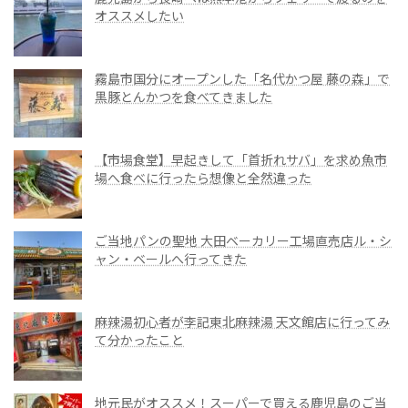
オススメしたい
霧島市国分にオープンした「名代かつ屋 藤の森」で
黒豚とんかつを食べてきました
【市場食堂】早起きして「首折れサバ」を求め魚市
場へ食べに行ったら想像と全然違った
ご当地パンの聖地 大田ベーカリー工場直売店ル・シ
ャン・ベールへ行ってきた
麻辣湯初心者が李記東北麻辣湯 天文館店に行ってみ
て分かったこと
地元民がオススメ！スーパーで買える鹿児島のご当