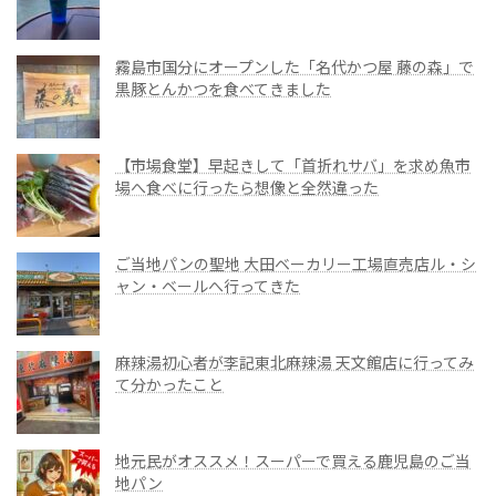
霧島市国分にオープンした「名代かつ屋 藤の森」で
黒豚とんかつを食べてきました
【市場食堂】早起きして「首折れサバ」を求め魚市
場へ食べに行ったら想像と全然違った
ご当地パンの聖地 大田ベーカリー工場直売店ル・シ
ャン・ベールへ行ってきた
麻辣湯初心者が李記東北麻辣湯 天文館店に行ってみ
て分かったこと
地元民がオススメ！スーパーで買える鹿児島のご当
地パン