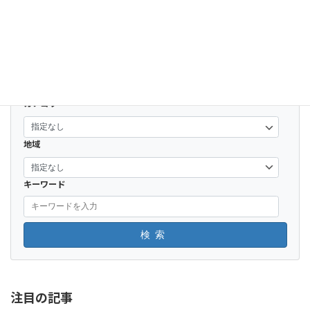
上野原縄文の森 秋まつりで弓矢作りやアクセサリー作りで古代生活を体験！？
2022-11-02
カテゴリー
地域
キーワード
検索
注目の記事