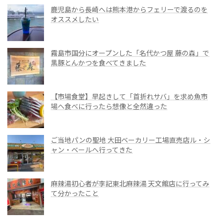
鹿児島から長崎へは熊本港からフェリーで渡るのを
オススメしたい
霧島市国分にオープンした「名代かつ屋 藤の森」で
黒豚とんかつを食べてきました
【市場食堂】早起きして「首折れサバ」を求め魚市
場へ食べに行ったら想像と全然違った
ご当地パンの聖地 大田ベーカリー工場直売店ル・シ
ャン・ベールへ行ってきた
麻辣湯初心者が李記東北麻辣湯 天文館店に行ってみ
て分かったこと