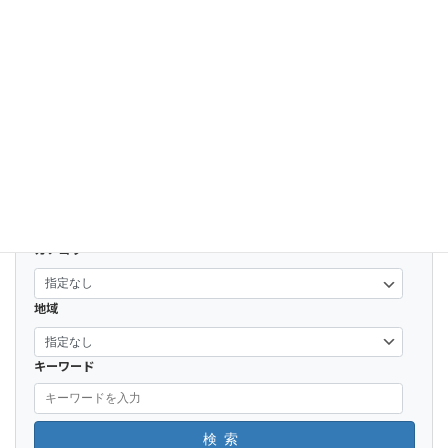
開く
【ポケモンGo】鹿児島県内のミュウツ
ー出現場所が判明！
2017-09-16
開く
カテゴリー
地域
キーワード
検索