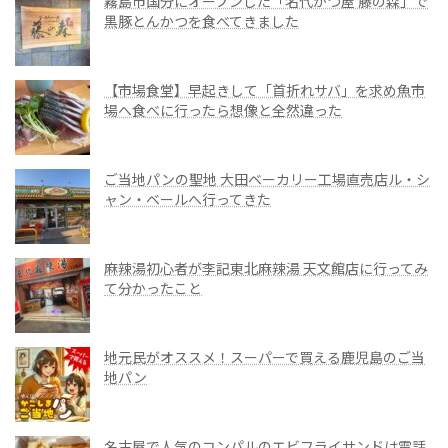
霧島市国分にオープンした「名代かつ屋 藤の森」で
黒豚とんかつを食べてきました
【市場食堂】早起きして「首折れサバ」を求め魚市
場へ食べに行ったら想像と全然違った
ご当地パンの聖地 大田ベーカリー工場直売店ル・シ
ャン・ベールへ行ってきた
麻辣湯初心者が李記東北麻辣湯 天文館店に行ってみ
て分かったこと
地元民がオススメ！スーパーで買える鹿児島のご当
地パン
名古屋で人気のコンパルのエビフライサンドは電話