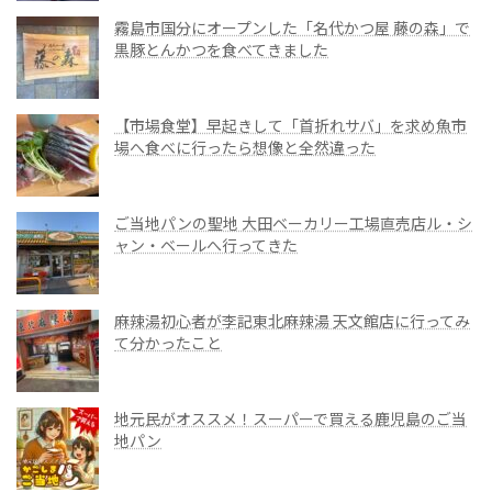
霧島市国分にオープンした「名代かつ屋 藤の森」で
黒豚とんかつを食べてきました
【市場食堂】早起きして「首折れサバ」を求め魚市
場へ食べに行ったら想像と全然違った
ご当地パンの聖地 大田ベーカリー工場直売店ル・シ
ャン・ベールへ行ってきた
麻辣湯初心者が李記東北麻辣湯 天文館店に行ってみ
て分かったこと
地元民がオススメ！スーパーで買える鹿児島のご当
地パン