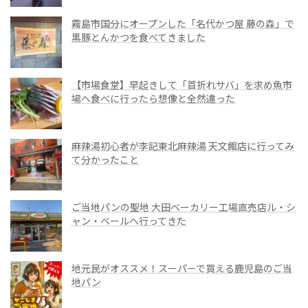
霧島市国分にオープンした「名代かつ屋 藤の森」で
黒豚とんかつを食べてきました
【市場食堂】早起きして「首折れサバ」を求め魚市
場へ食べに行ったら想像と全然違った
麻辣湯初心者が李記東北麻辣湯 天文館店に行ってみ
て分かったこと
ご当地パンの聖地 大田ベーカリー工場直売店ル・シ
ャン・ベールへ行ってきた
地元民がオススメ！スーパーで買える鹿児島のご当
地パン