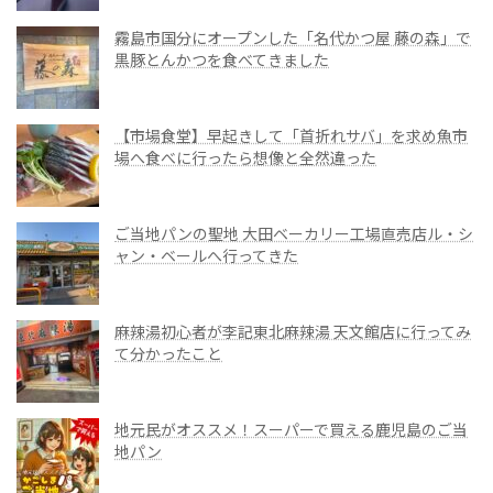
霧島市国分にオープンした「名代かつ屋 藤の森」で
黒豚とんかつを食べてきました
【市場食堂】早起きして「首折れサバ」を求め魚市
場へ食べに行ったら想像と全然違った
ご当地パンの聖地 大田ベーカリー工場直売店ル・シ
ャン・ベールへ行ってきた
麻辣湯初心者が李記東北麻辣湯 天文館店に行ってみ
て分かったこと
地元民がオススメ！スーパーで買える鹿児島のご当
地パン