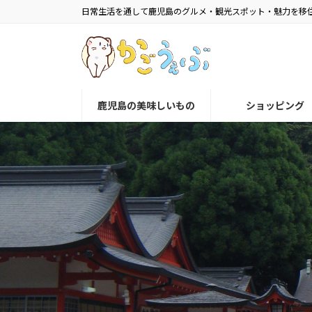
コ
ナ
日常生活を通して鹿児島のグルメ・観光スポット・魅力を移
ン
ビ
テ
ゲ
ン
ー
ツ
シ
へ
ョ
鹿児島の美味しいもの
ショッピング
ス
ン
キ
に
ッ
移
プ
動