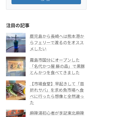
注目の記事
鹿児島から長崎へは熊本港か
らフェリーで渡るのをオスス
メしたい
霧島市国分にオープンした
「名代かつ屋 藤の森」で黒豚
とんかつを食べてきました
【市場食堂】早起きして「首
折れサバ」を求め魚市場へ食
べに行ったら想像と全然違っ
た
麻辣湯初心者が李記東北麻辣