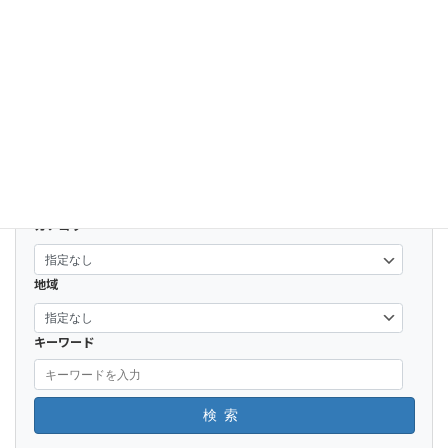
【車なし】仙台からちょっと足を伸ばし
て山寺（宝珠山 立石寺）へ。駅弁と板そ
ばを食べる日帰り観光 電車の旅
2025-11-16
開く
カテゴリー
地域
キーワード
検索