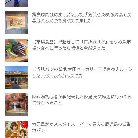
霧島市国分にオープンした「名代かつ屋 藤の森」で
黒豚とんかつを食べてきました
【市場食堂】早起きして「首折れサバ」を求め魚市
場へ食べに行ったら想像と全然違った
ご当地パンの聖地 大田ベーカリー工場直売店ル・シ
ャン・ベールへ行ってきた
麻辣湯初心者が李記東北麻辣湯 天文館店に行ってみ
て分かったこと
地元民がオススメ！スーパーで買える鹿児島のご当
地パン