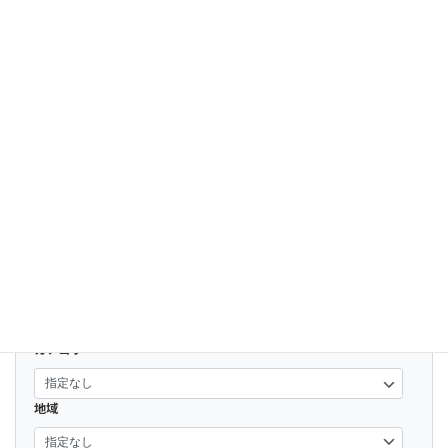
熊本グリーンランド
ドラクエウォークリアルイベント
vol.3「DQウォーキング 九州」に参加し
て娘に言われた意外なコト【熊本グリー
ンランド行ってきた】
2024-12-09
開く
カテゴリー
地域