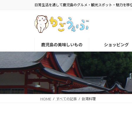
コ
ナ
日常生活を通して鹿児島のグルメ・観光スポット・魅力を移
ン
ビ
テ
ゲ
ン
ー
ツ
シ
へ
ョ
鹿児島の美味しいもの
ショッピング
ス
ン
キ
に
ッ
移
プ
動
HOME
すべての記事
台湾料理