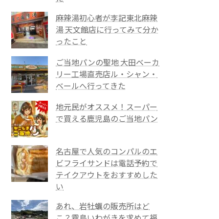
麻辣湯初心者が李記東北麻辣
湯 天文館店に行ってみて分か
ったこと
ご当地パンの聖地 大田ベーカ
リー工場直売店ル・シャン・
ベールへ行ってきた
地元民がオススメ！スーパー
で買える鹿児島のご当地パン
名古屋で人気のコンパルのエ
ビフライサンドは電話予約で
テイクアウトをおすすめした
い
あれ、岩牡蠣の販売所はど
こ？霧島いわがきを求めて福