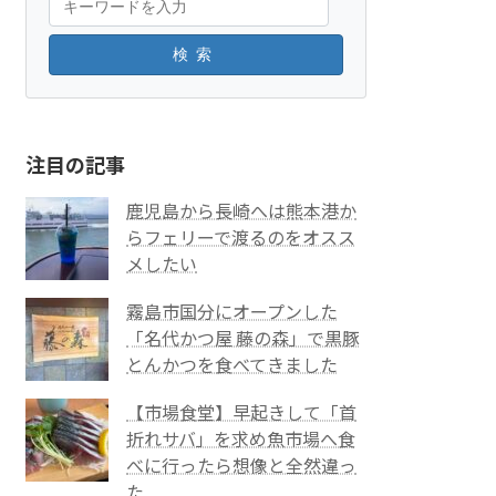
検索
注目の記事
鹿児島から長崎へは熊本港か
らフェリーで渡るのをオスス
メしたい
霧島市国分にオープンした
「名代かつ屋 藤の森」で黒豚
とんかつを食べてきました
【市場食堂】早起きして「首
折れサバ」を求め魚市場へ食
べに行ったら想像と全然違っ
た